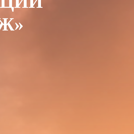
КЦИИ
АЖ
»