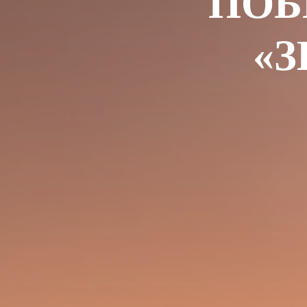
ПОБ
«
З