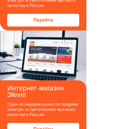
электро- и светотехники высокого
качества в России
Перейти
Интернет-магазин
Эlevel
Один из лидеров рынка по продаже
электро- и светотехники высокого
качества в России