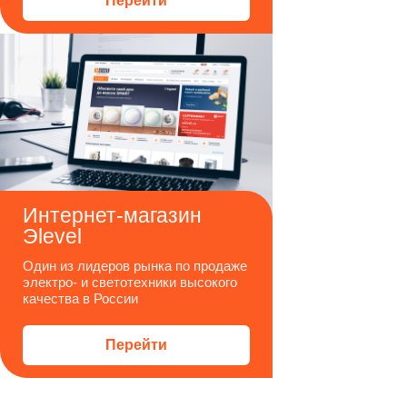
Перейти
Интернет-магазин
Эlevel
Один из лидеров рынка по продаже
электро- и светотехники высокого
качества в России
Перейти