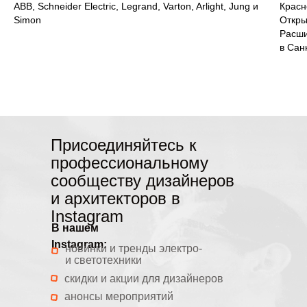
ABB, Schneider Electric, Legrand, Varton, Arlight, Jung и
Красн
Simon
Откры
Расши
в Сан
Присоединяйтесь к
профессиональному
сообществу дизайнеров
и архитекторов в
Instagram
В нашем
Instagram:
новинки и тренды электро-
и светотехники
скидки и акции для дизайнеров
анонсы мероприятий