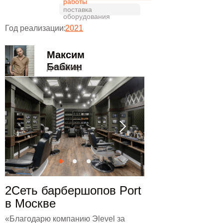
работы
поставка
оборудования
Год реализации:
2021
Максим
Бабкин
дизайнер
2Сеть барбершопов Port
в Москве
«Благодарю компанию Эlevel за