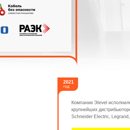
2021
год
Компании Эlevel исполнило
крупнейших дистрибьютор
Schneider Electric, Legrand,