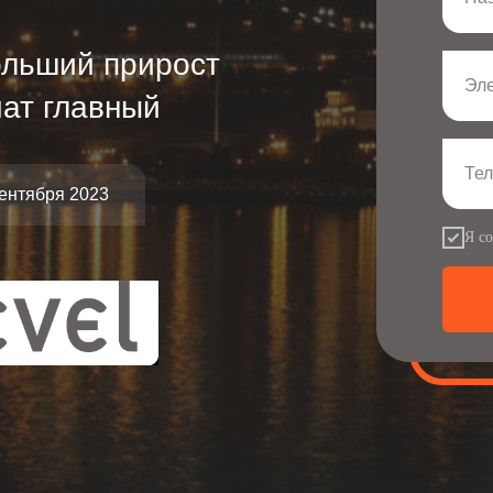
ольший прирост
Эле
чат главный
Те
сентября 2023
Я с