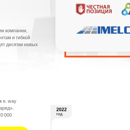
ии компании,
нтам и гибкой
ят десятки новых
 e. way
аряд».
2022
год
20 000