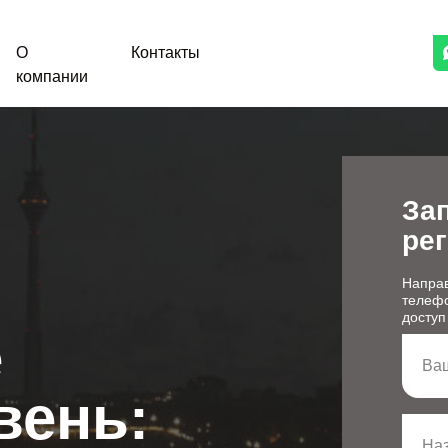
О
Контакты
компании
За
рег
Направ
телефо
доступ
е
Ва
вень:
Наз