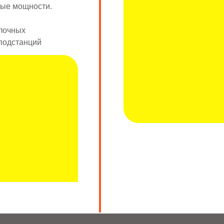
ные мощности.
блочных
подстанций