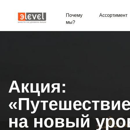
Почему
Ассортимент
мы?
Акция:
«Путешестви
на новый уро